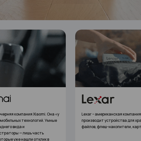
ериканская компания, которая
СUKTECH
— компания, которая 
т устройства для хранения
года создает технологичные 
леш-накопители, карты памяти.
решения. Более 50% сотрудник
работают над исследованиями
разработками (R&D), а качест