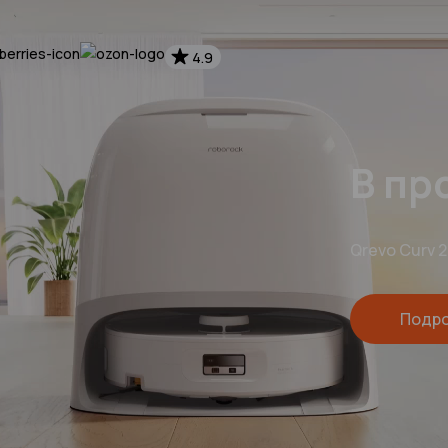
4.9
Robo
С пеной у п
Подр