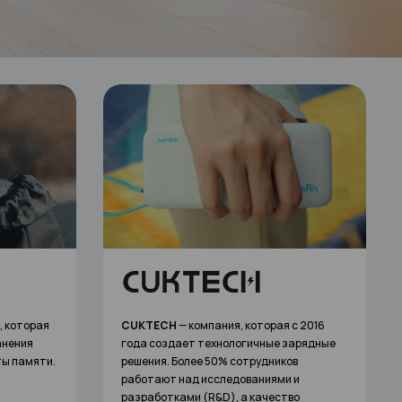
WalkingPad — компания, которая
с 2016
победила в забеге современных
зарядные
технологий. Эксперты упростили процесс
ов
создания стройного и красивого тела.
 и
Они разработали компактные тренажеры
во