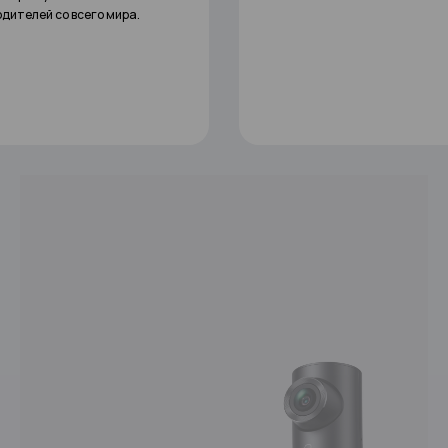
продуктов подтверждено прес
наградами — iF Design Award и 
Award.