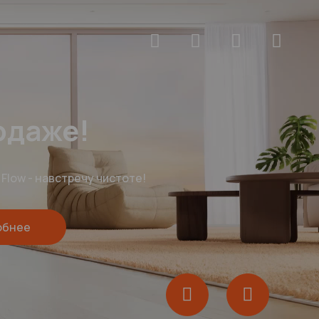
rock F25 ACE Pro
ятен нет ни единого шанса. Уже в продаже!
обнее