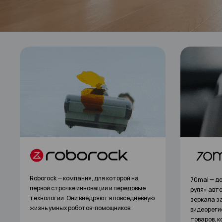
70mai — дочерняя компания Xiaomi. Она «у
Lexar – ам
руля» автомобильных технологий. Умные
производи
зеркала заднего вида и
файлов, ф
видеорегистраторы — лишь часть
товаров, которые уже нашли отклик в