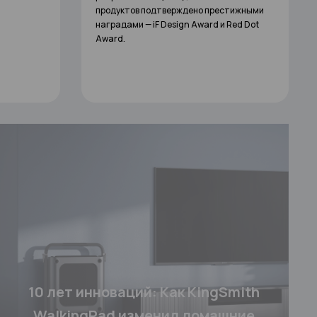
для домашних тренировок.
тижными
Red Dot
10 лет инноваций: Как KingSmith
WalkingPad изменил домашние