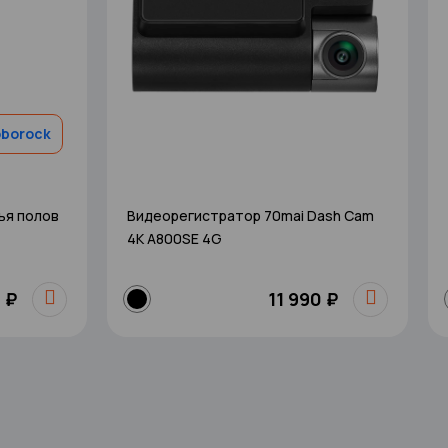
oborock
ья полов
Видеорегистратор 70mai Dash Cam
4K A800SE 4G
 ₽
11 990 ₽