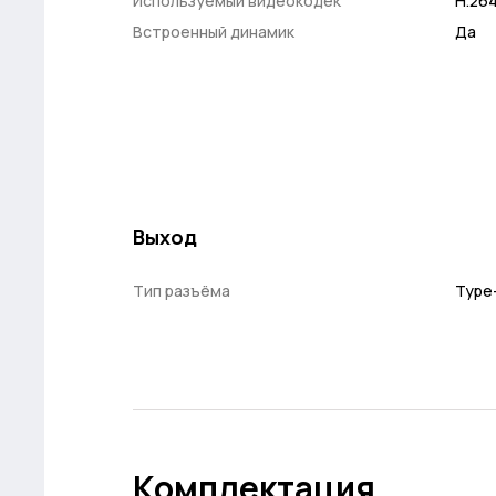
Используемый видеокодек
H.264
Встроенный динамик
Да
Выход
Тип разъёма
Type
Комплектация