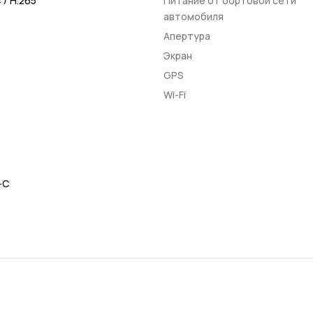
 / H.265
Питание от бортовой сети
автомобиля
Апертура
Экран
GPS
Wi-Fi
-C