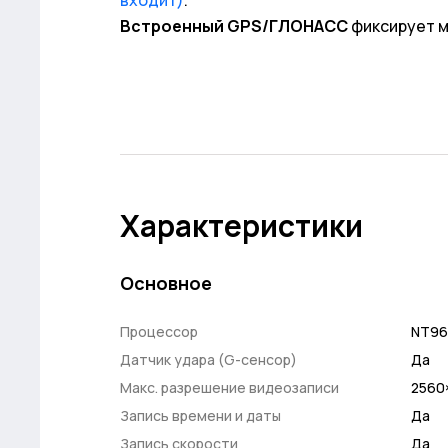
входит)
.
Встроенный GPS/ГЛОНАСС
фиксирует м
Характеристики
Основное
Процессор
NT96
Датчик удара (G-сенсор)
Да
Макс. разрешение видеозаписи
2560
Запись времени и даты
Да
Запись скорости
Да