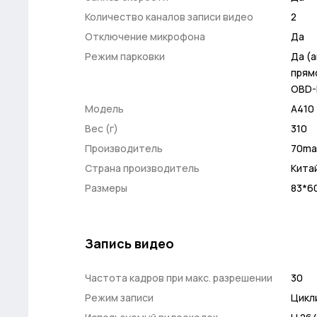
Количество каналов записи видео
2
Отключение микрофона
Да
Режим парковки
Да (
прям
OBD-
Модель
A410
Вес (г)
310
Производитель
70ma
Страна производитель
Кита
Размеры
83*6
Запись видео
Частота кадров при макс. разрешении
30
Режим записи
Цикл