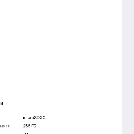
ли
microSDXC
амяти
256 ГБ