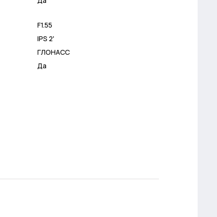
Да
F1.55
IPS 2'
ГЛОНАСС
Да