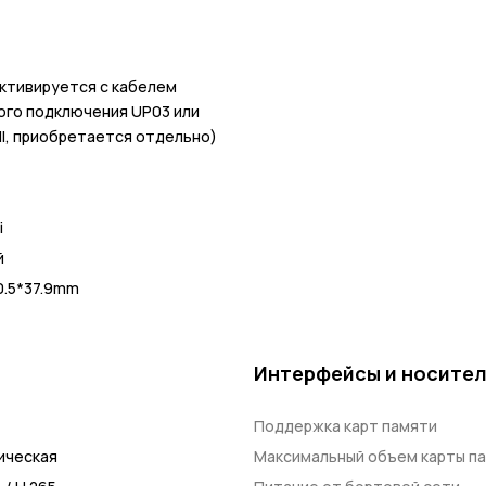
активируется с кабелем
ого подключения UP03 или
II, приобретается отдельно)
i
й
0.5*37.9mm
Интерфейсы и носите
Поддержка карт памяти
ическая
Максимальный объем карты п