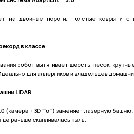
я система AdaptiLift™ 3.0
ет на двойные пороги, толстые ковры и сты
рекорд в классе
ания робот вытягивает шерсть, песок, крупные
 Идеально для аллергиков и владельцев домашни
башни LiDAR
2.0 (камера + 3D ToF) заменяет лазерную башню
 где раньше скапливалась пыль.