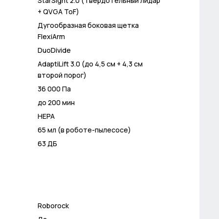
StarSight 2.0 (Твердотельный лидар
+ QVGA ToF)
Дугообразная боковая щетка
FlexiArm
DuoDivide
AdaptiLift 3.0 (до 4,5 см + 4,3 см
второй порог)
36 000 Па
до 200 мин
HEPA
65 мл (в роботе-пылесосе)
63 ДБ
Roborock