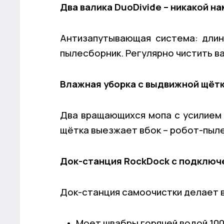
Два валика DuoDivide – никакой н
Антизапутывающая система: длин
пылесборник. Регулярно чистить ва
Влажная уборка с выдвижной щётко
Два вращающихся мопа с усилием 
щётка выезжает вбок – робот-пылес
Док-станция RockDock с подключе
Док-станция самоочистки делает в
Моет швабры горячей водой 100