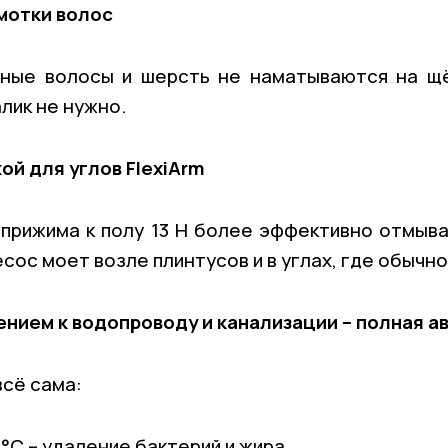
амотки волос
ные волосы и шерсть не наматываются на щё
лик не нужно.
й для углов FlexiArm
прижима к полу 13 Н более эффективно отмыва
ос моет возле плинтусов и в углах, где обычно
нием к водопроводу и канализации – полная а
сё сама:
°C – удаление бактерий и жира