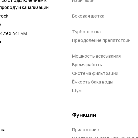
s 20 с подключением к
Навигация
проводу и канализации
rock
Боковая щетка
й
Турбо-щетка
 479 x 441 мм
Преодоление препятствий
0
Мощность всасывания
Время работы
Система фильтрации
Ёмкость бака воды
Шум
Функции
аса
Приложение