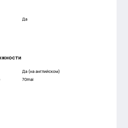
Да
ожности
Да (на английском)
е
70mai