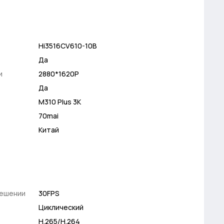
Hi3516CV610-10B
Да
и
2880*1620P
Да
M310 Plus 3K
70mai
Китай
решении
30FPS
Циклический
H.265/H.264