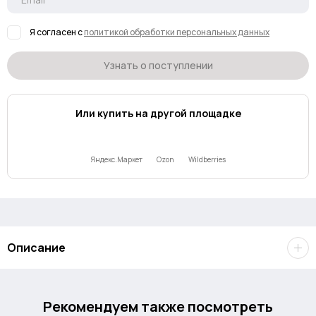
Я согласен с
политикой обработки персональных данных
Узнать о поступлении
Или купить на другой площадке
Яндекс.Маркет
Ozon
Wildberries
Описание
Cuktech PB200U
— это компактный пауэрбанк ёмкостью
Рекомендуем также посмотреть