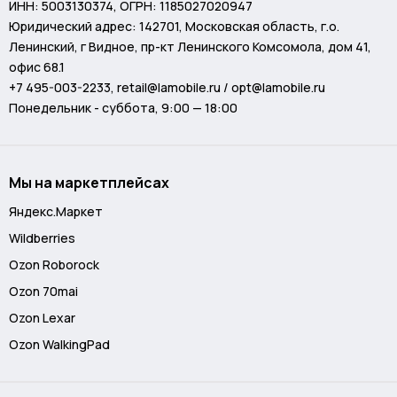
зарядке (примеры: 140+45+22 Вт или 20 В/9 А
ИНН: 5003130374, ОГРН: 1185027020947
распределённо).​
Юридический адрес: 142701, Московская область, г.о.
Ленинский, г Видное, пр-кт Ленинского Комсомола, дом 41,
Протоколы: PD3.1, PPS, QC, FCP, SCP, MiPPS;
офис 68.1
низкотоковый режим для наушников (двойное нажатие
+7 495-003-2233
,
retail@lamobile.ru / opt@lamobile.ru
кнопки).​
Понедельник - суббота, 9:00 — 18:00
Дисплей и безопасность:
Экран: 1,3" TFT цветной, показывает напряжение, ток,
Мы на маркетплейсах
мощность, температуру.
Яндекс.Маркет
Защита: от перегрева, перегрузки, КЗ;
Wildberries
низкотемпературная тревога.​
Ozon Roborock
Ozon 70mai
Ozon Lexar
Ozon WalkingPad