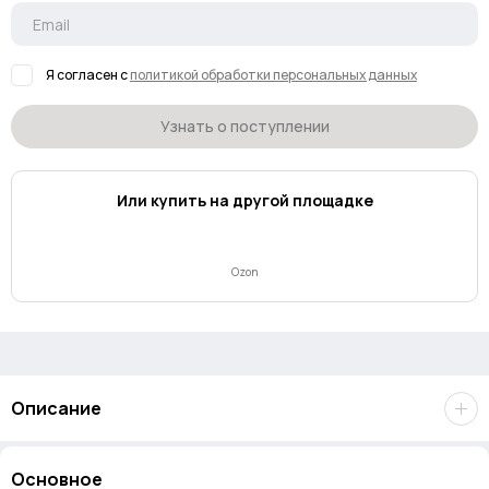
Я согласен с
политикой обработки персональных данных
Узнать о поступлении
Или купить на другой площадке
Ozon
Описание
Lexar NM1090 Pro M.2 PCIe Gen 5.0 2TB – флагманский SSD для
Основное