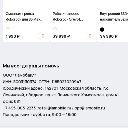
Для кого этот SSD?
Сменная тряпка
Робот-пылесос
Внутренний SSD
Киберспортсмены – минимальные задержки в играх и
Roborock для S8 Max
Roborock Qrevo L
накопитель Lexa
Ultra / S8 MaxV Ultra
(White) (RU)
Professional NM
моментальная загрузка карт
PRO M.2 PCIe 5.0
1 990 ₽
39 990 ₽
94 990 ₽
Владельцы топовых ПК – максимальная отзывчивость
системы и ускорение рабочих процессов Видеоредакторы –
плавная работа с 8K-материалами и сложными эффектами
???? Разработчики и инженеры – ускорение компиляции кода
Мы всегда рады помочь
и работы с большими данными
ООО "Ламобайл"
Технические характеристики:
ИНН: 5003130374, ОГРН: 1185027020947
Юридический адрес: 142701, Московская область, г.о.
- Форм-фактор: M.2 2280
Ленинский, г Видное, пр-кт Ленинского Комсомола, дом 41,
офис 68.1
- Интерфейс: PCIe Gen5 x4 (NVMe 2.0)
+7 495-003-2233
,
retail@lamobile.ru / opt@lamobile.ru
Понедельник - суббота, 9:00 — 18:00
- Объём: 2ТБ