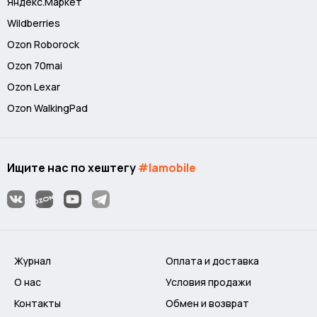
Яндекс.Маркет
В комплекте: SSD Lexar NM800 PRO 8TB, радиатор,
Wildberries
документация.
Ozon Roborock
Ozon 70mai
Ozon Lexar
Ozon WalkingPad
Ищите нас по хештегу
#lamobile
Журнал
Оплата и доставка
О нас
Условия продажи
Контакты
Обмен и возврат