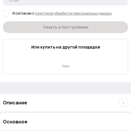
Я согласен с
политикой обработки персональных данных
Узнать о поступлении
Или купить на другой площадке
Ozon
Описание
SSD Lexar NQ790
– оптимальное решение для апгрейда ПК и
Основное
ноутбуков с поддержкой PCIe 4.0. Идеальный баланс