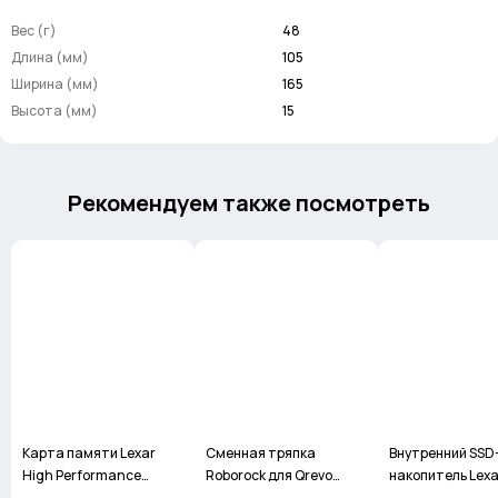
скорости и стоимости.
Вес (г)
48
Длина (мм)
105
Основные преимущества:
Ширина (мм)
165
Скорость до 7000 МБ/с – в 2× быстрее PCIe 3.0 для
Высота (мм)
15
ускоренной загрузки системы и игр.
Доступная цена – премиальная производительность без
переплаты за "флагманские" бренды.
Надёжная 3D NAND память – увеличенный срок службы и
Рекомендуем также посмотреть
стабильность работы.
Энергоэффективность – оптимизированное
энергопотребление для ноутбуков.
Универсальное применение – подходит для игр, офисных
задач и мультимедиа.
Идеальный выбор для:
Владельцев ПК/ноутбуков – заметный прирост скорости
после HDD или SATA SSD.
Казуальных геймеров – комфортная игра в Full HD/QHD без
Карта памяти Lexar
Сменная тряпка
Внутренний SSD
лагов.
High Performance
Roborock для Qrevo
накопитель Lexa
Офисных пользователей – моментальный запуск
MicroSDXS 64GB BL 633x
Curv, Qrevo EdgeC
Professional NM