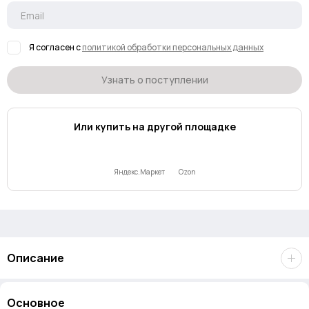
Я согласен с
политикой обработки персональных данных
Узнать о поступлении
Или купить на другой площадке
Яндекс.Маркет
Ozon
Описание
Комплект однораз.тряпок для Roborock S6 Disposable Mop of
Основное