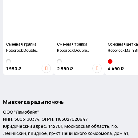
Сменная тряпка
Сменная тряпка
Основная щетка
Roborock Double
Roborock Double
Roborock Main B
VibraRise Mop Cloth для
VibraRise 2.0 Mop Cloth
Robotic Vacuum 
робота-пылесоса
для робота-пылесоса
для робота-пыл
1 990 ₽
2 990 ₽
4 490 ₽
S8
Мы всегда рады помочь
ООО "Ламобайл"
ИНН: 5003130374, ОГРН: 1185027020947
Юридический адрес: 142701, Московская область, г.о.
Ленинский, г Видное, пр-кт Ленинского Комсомола, дом 41,