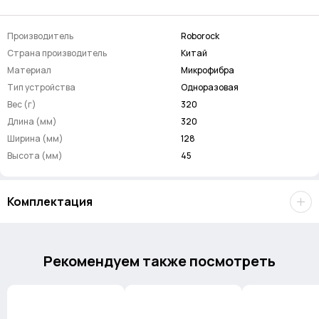
Robotic Vacuum Cleaner (30шт).
Производитель
Roborock
Данная деталь подходит к следующим моделям роботов-
Страна производитель
Китай
пылесосов:
Материал
Микрофибра
Тип устройства
Одноразовая
Roborock S6 MaxV
Вес (г)
320
Roborock S6
Длина (мм)
320
Ширина (мм)
128
Roborock S5 MAX
Высота (мм)
45
Roborock S6 Pure
Комплектация
Roborock E4
Одноразовые тряпки 30 шт.
Roborock Sweep One S5
Рекомендуем также посмотреть
Xiaowa Roborock Robot Vacuum Cleaner E202-02
Mijia Robot Vacuum Cleaner 1S