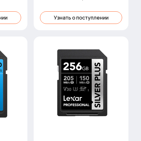
and 600MB/s
нии
Узнать о поступлении