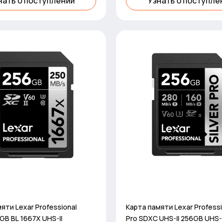
нать о поступлении
Узнать о поступле
яти Lexar Professional
Карта памяти Lexar Professio
B BL 1667X UHS-II
Pro SDXC UHS-II 256GB UHS-I