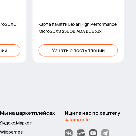
icroSDXC
Карта памяти Lexar High Performance
MicroSDXS 256GB ADA BL 633x
нии
Узнать о поступлении
Мы на маркетплейсах
Ищите нас по хештегу
#lamobile
Яндекс.Маркет
Wildberries