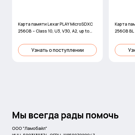
Карта памяти Lexar PLAY MicroSDXC
Карта па
256GB – Class 10, U3, V30, A2, up to
256GB BL 
205MB/s read, up to 140MB/s w
Узнать о поступлении
Уз
Мы всегда рады помочь
ООО "Ламобайл"