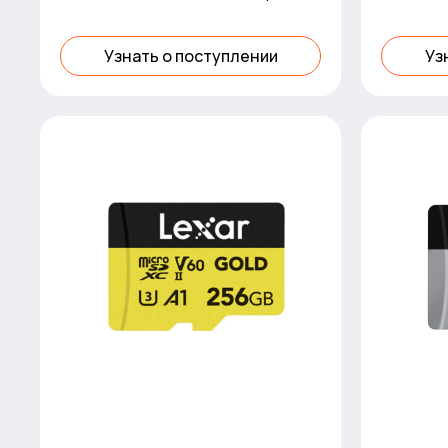
280MB/s read, up to 160MB
Узнать о поступлении
Уз