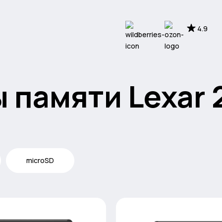
4.9
 памяти Lexar
microSD