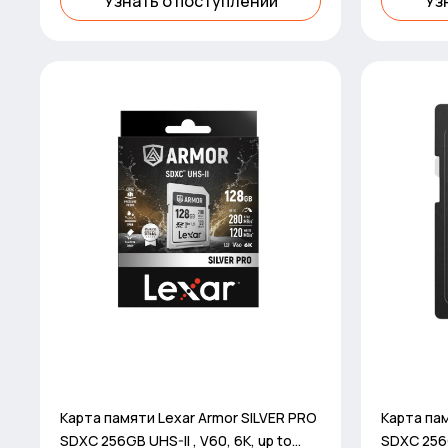
Узнать о поступлении
Уз
Карта памяти Lexar Armor SILVER PRO
Карта пам
SDXC 256GB UHS-II , V60, 6K, up to
SDXC 256G