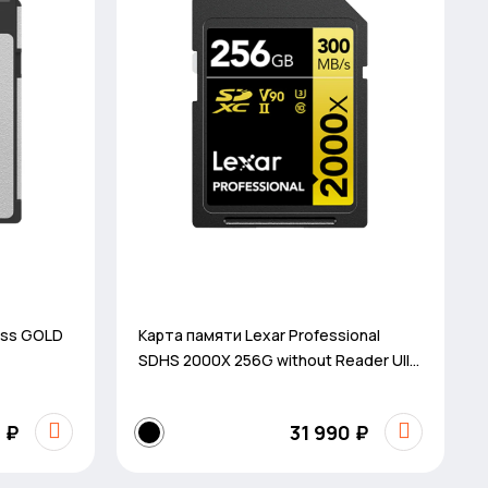
ess GOLD
Карта памяти Lexar Professional
SDHS 2000X 256G without Reader UII
BL
 ₽
31 990 ₽