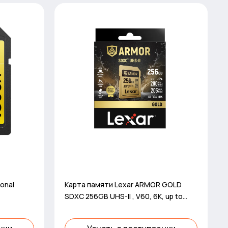
onal
Карта памяти Lexar ARMOR GOLD
SDXC 256GB UHS-II , V60, 6K, up to
280MB/s read, up to 205MB/s IP