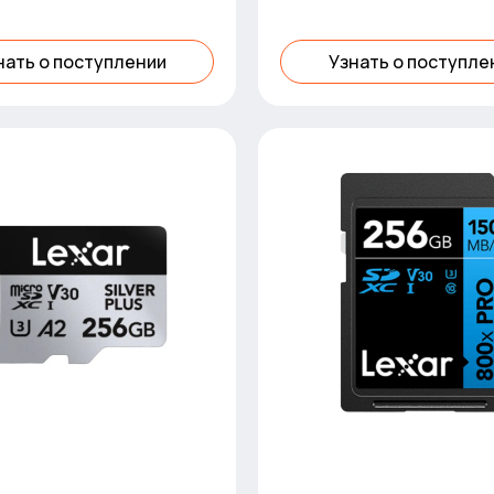
to 280MB/s read, 16
нать о поступлении
Узнать о поступле