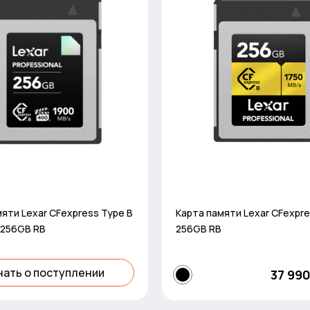
яти Lexar CFexpress Type B
Карта памяти Lexar CFexpr
256GB RB
256GB RB
нать о поступлении
37 990