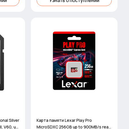
нии
Узнать о поступлении
nal Silver
Карта памяти Lexar Play Pro
I, V60, up
MicroSDXC 256GB up to 900MB/s read