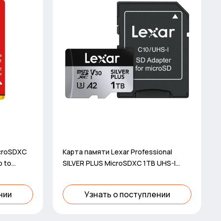
icroSDXC
Карта памяти Lexar Professional
p to
SILVER PLUS MicroSDXC 1TB UHS-I
 wri
Card
нии
Узнать о поступлении