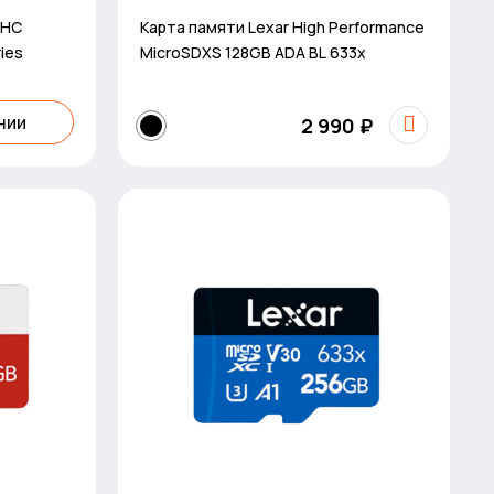
DHC
Карта памяти Lexar High Performance
ries
MicroSDXS 128GB ADA BL 633x
нии
2 990 ₽