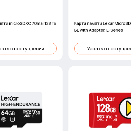
яти microSDXC 70mai 128 ГБ
Карта памяти Lexar MicroS
BL with Adapter, E-Series
нать о поступлении
Узнать о поступле