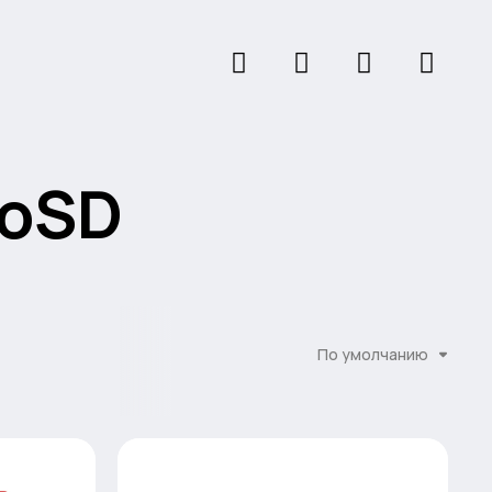
roSD
По умолчанию