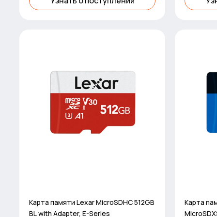
Узнать о поступлении
Уз
Карта памяти Lexar MicroSDHC 512GB
Карта пам
BL with Adapter, E-Series
MicroSDX