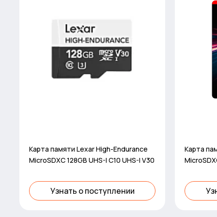
Карта памяти Lexar High-Endurance
Карта пам
MicroSDXC 128GB UHS-I C10 UHS-I V30
MicroSDX
and 600M
Узнать о поступлении
Уз