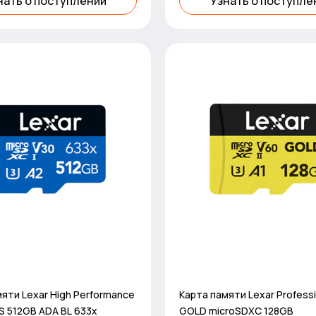
нать о поступлении
Узнать о поступле
яти Lexar High Performance
Карта памяти Lexar Professi
S 512GB ADA BL 633x
GOLD microSDXC 128GB