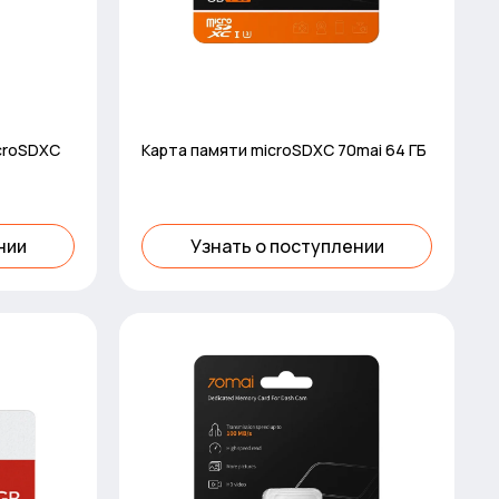
icroSDXC
Карта памяти microSDXC 70mai 64 ГБ
нии
Узнать о поступлении