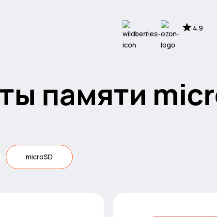
4.9
ты памяти mic
microSD