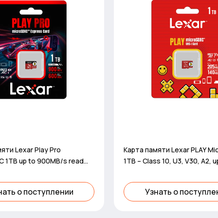
яти Lexar Play Pro
Карта памяти Lexar PLAY M
C 1TB up to 900MB/s read
1TB – Class 10, U3, V30, A2, u
B/s
205MB/s read, up to 140MB/s
нать о поступлении
Узнать о поступле