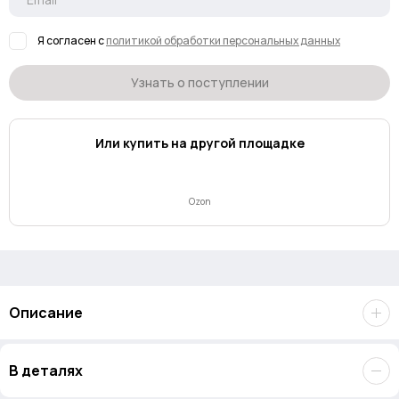
Я согласен с
политикой обработки персональных данных
Узнать о поступлении
Или купить на другой площадке
Ozon
Описание
Создана для профессионалов. Карта памяти
Lexar
В деталях
CFexpress Type A Professional 320GB Silver Series
.