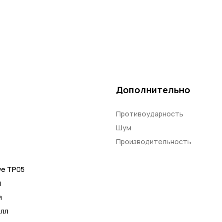
Дополнительно
Противоударность
Шум
Производительность
ve TP05
i
й
лл