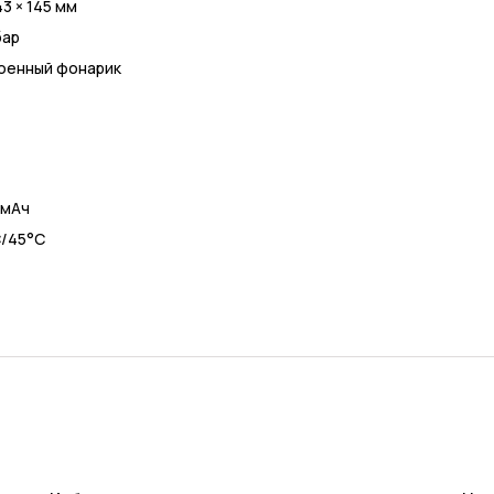
43 × 145 мм
бар
оенный фонарик
 мАч
С/45°С