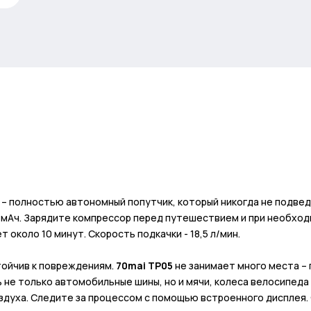
– полностью автономный попутчик, который никогда не подведе
0 мАч. Зарядите компрессор перед путешествием и при необх
 около 10 минут. Скорость подкачки - 18,5 л/мин.
тойчив к повреждениям.
70mai TP05
не занимает много места – 
 не только автомобильные шины, но и мячи, колеса велосипеда
здуха. Следите за процессом с помощью встроенного дисплея. 