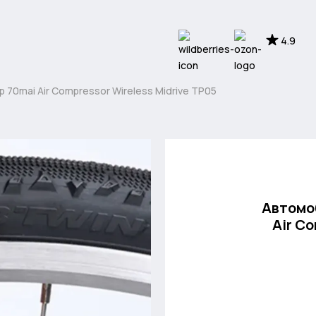
4.9
0mai Air Compressor Wireless Midrive TP05
Автомо
Air Co