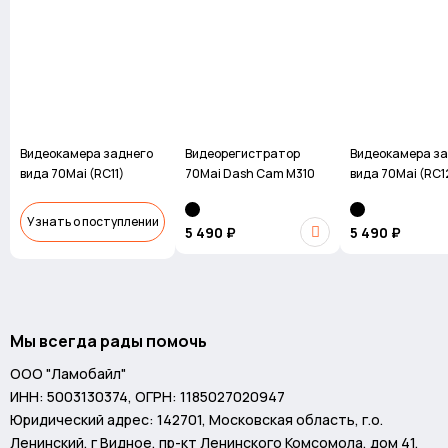
шт)
-
серия Silver Plus
от 64 Гб
Гарантия 365 дней
Термостойкий скотч (2 шт)
-
серия Lexar High Performance
от 64 Гб
-
серия Kingston Canvas GO! Plus
от 64 Гб
-
серия фирменных карт памяти 70mai
от 64 Гб
Видеокамера заднего
Видеорегистратор
Видеокамера за
вида 70Mai (RC11)
70Mai Dash Cam M310
вида 70Mai (RC1
Узнать о поступлении
5 490 ₽
5 490 ₽
Мы всегда рады помочь
ООО "Ламобайл"
ИНН: 5003130374, ОГРН: 1185027020947
Юридический адрес: 142701, Московская область, г.о.
Ленинский, г Видное, пр-кт Ленинского Комсомола, дом 41,