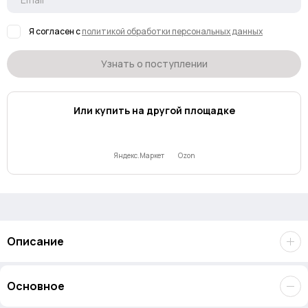
Я согласен с
политикой обработки персональных данных
Узнать о поступлении
Или купить на другой площадке
Яндекс.Маркет
Ozon
Описание
70mai Dash Cam A400 – компактный видеорегистратор с
Основное
широким углом обзора. Все, что происходит на дороге,