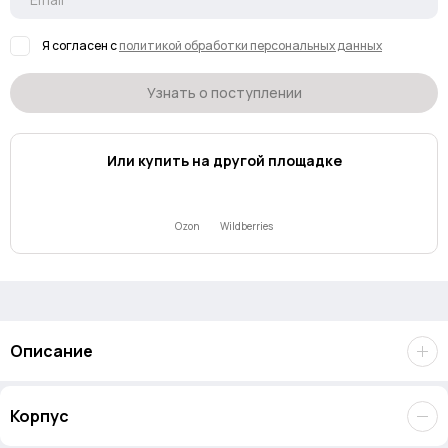
Я согласен с
политикой обработки персональных данных
Узнать о поступлении
Или купить на другой площадке
Ozon
Wildberries
Описание
Портативный накопитель
Lexar Professional SL600 4TB USB
Корпус
3.2 Gen 2x2
– разумное решение для хранения файлов.