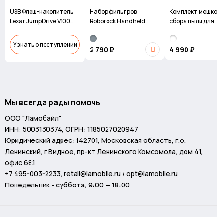
USB Флеш-накопитель
Набор фильтров
Комплект мешко
Lexar JumpDrive V100
Roborock Handheld
сбора пыли для
USB3.0 32GB BL
Vacuum Cleaner Filter
Roborock H5
для пылесоса H5
Узнать о поступлении
2 790 ₽
4 990 ₽
Мы всегда рады помочь
ООО "Ламобайл"
ИНН: 5003130374, ОГРН: 1185027020947
Юридический адрес: 142701, Московская область, г.о.
Ленинский, г Видное, пр-кт Ленинского Комсомола, дом 41,
офис 68.1
+7 495-003-2233
,
retail@lamobile.ru / opt@lamobile.ru
Понедельник - суббота, 9:00 — 18:00