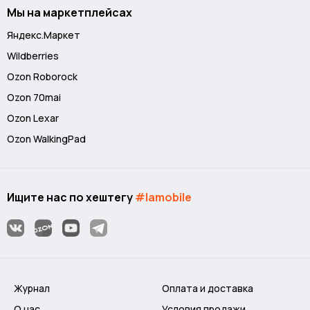
Мы на маркетплейсах
Яндекс.Маркет
Wildberries
Ozon Roborock
Ozon 70mai
Ozon Lexar
Ozon WalkingPad
Ищите нас по хештегу
#lamobile
Журнал
Оплата и доставка
О нас
Условия продажи