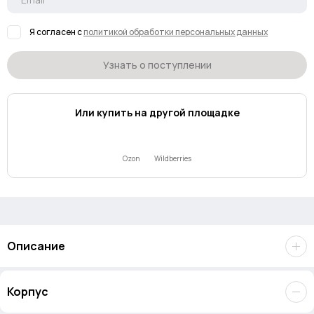
Я согласен с
политикой обработки персональных данных
Узнать о поступлении
Или купить на другой площадке
Ozon
Wildberries
Описание
Идеальное решение для хранения файлов. Портативный
Корпус
накопитель
Lexar E6P
. Скорость передачи данных - до 1050