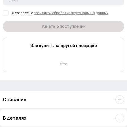
Я согласен с
политикой обработки персональных данных
Узнать о поступлении
Или купить на другой площадке
Ozon
Описание
Карта памяти
Lexar CFexpress Type B Professional 128GB
В деталях
Silver Series
. Идеальное решения для кинокамер нового