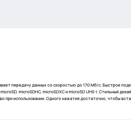
чивает передачу данных со скоростью до 170 Мб/с. Быстрое по
и microSD, microSDHC, microSDXC и microSD UHS-I. Стильный диз
тво при использовании. Одного нажатия достаточно, чтобы вста