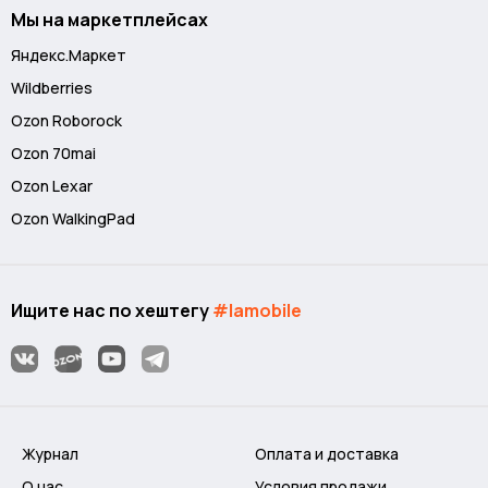
Мы на маркетплейсах
Яндекс.Маркет
Wildberries
Ozon Roborock
Ozon 70mai
Ozon Lexar
Ozon WalkingPad
Ищите нас по хештегу
#lamobile
Журнал
Оплата и доставка
О нас
Условия продажи