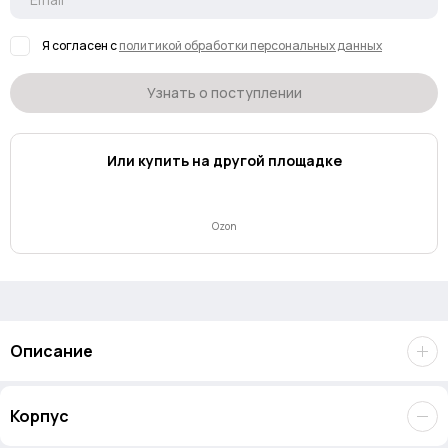
Я согласен с
политикой обработки персональных данных
Узнать о поступлении
Или купить на другой площадке
Ozon
Описание
Lexar JumpDrive Fingerprint F35 PRO 256GB USB 3.2 Gen 1
–
Корпус
флеш-накопитель с максимальной защитой данных. Все дело