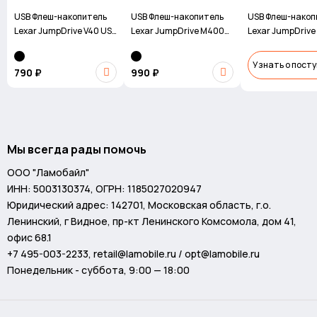
USB Флеш-накопитель
USB Флеш-накопитель
USB Флеш-накоп
Lexar JumpDrive V40 USB
Lexar JumpDrive M400
Lexar JumpDrive
2.0 64GB BL
USB3.0 32GB BL
USB3.1 64GB
Узнать о пост
790 ₽
990 ₽
Мы всегда рады помочь
ООО "Ламобайл"
ИНН: 5003130374, ОГРН: 1185027020947
Юридический адрес: 142701, Московская область, г.о.
Ленинский, г Видное, пр-кт Ленинского Комсомола, дом 41,
офис 68.1
+7 495-003-2233
,
retail@lamobile.ru / opt@lamobile.ru
Понедельник - суббота, 9:00 — 18:00