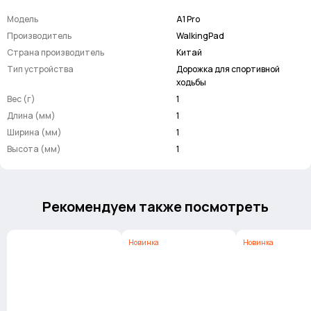
Все сложится, только возьмите разгон...
Модель
A1 Pro
Производитель
WalkingPad
Страна производитель
Китай
Тип устройства
Дорожка для спортивной
ходьбы
Вес (г)
1
Длина (мм)
1
Ширина (мм)
1
Высота (мм)
1
Максимальная скорость дорожки
Рекомендуем также посмотреть
- 6 км/ч
Новинка
Новинка
Идеально для быстрой ходьбы