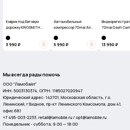
Коврик под беговую
Автомобильный
Видеорегистра
дорожку KINGSMITH
компрессор 70mai Air
70mai Dash Cam
WalkingPad Mat
Compressor 2 Midrive
A800SE-1 4G
TP07
3 990 ₽
5 990 ₽
13 990 ₽
Мы всегда рады помочь
ООО "Ламобайл"
ИНН: 5003130374, ОГРН: 1185027020947
Юридический адрес: 142701, Московская область, г.о.
Ленинский, г Видное, пр-кт Ленинского Комсомола, дом 41,
офис 68.1
Высокоточный датчик давления
+7 495-003-2233
,
retail@lamobile.ru / opt@lamobile.ru
Понедельник - суббота, 9:00 — 18:00
Тренажер подстроится под ритм ваших занятий