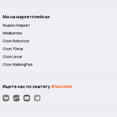
Мы на маркетплейсах
Яндекс.Маркет
Wildberries
Ozon Roborock
Ozon 70mai
Ozon Lexar
Ozon WalkingPad
Подключайте дорожку к
Ищите нас по хештегу
#lamobile
мобильному приложению
Следите дистанционно за ходом тренировки и меняйте режимы