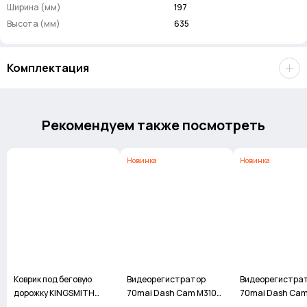
Ширина (мм)
197
Высота (мм)
635
Комплектация
Скачать инструкцию
Рекомендуем также посмотреть
Новинка
Новинка
Коврик под беговую
Видеорегистратор
Видеорегистра
дорожку KINGSMITH
70mai Dash Cam M310
70mai Dash Cam
WalkingPad Mat
Plus 3K