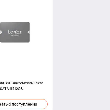
ий SSD-накопитель Lexar
SATA III 512GB
нать о поступлении