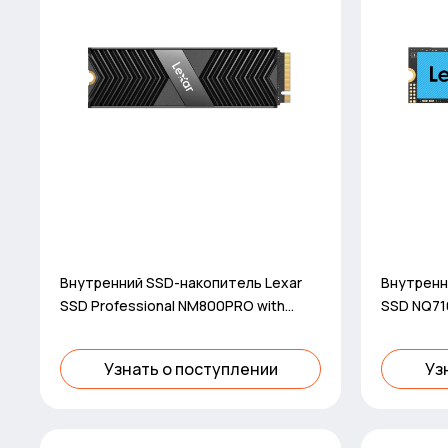
Внутренний SSD-накопитель Lexar
Внутренн
SSD Professional NM800PRO with
SSD NQ710
Heatsink M.2 PCIe Gen 4.0 512GB
Узнать о поступлении
Уз