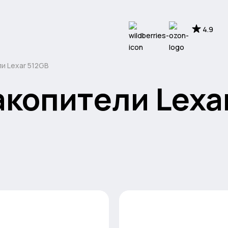
4.9
и Lexar 512GB
копители Lexa