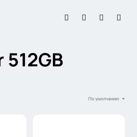
r 512GB
По умолчанию