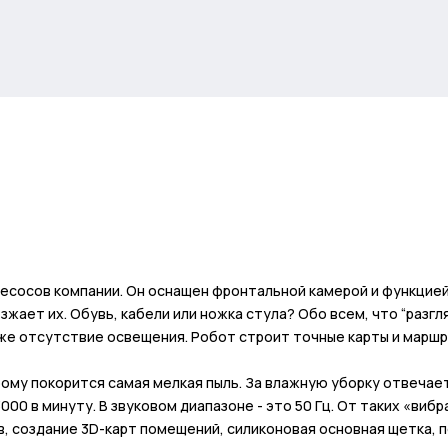
лесосов компании. Он оснащен фронтальной камерой и функцией
ает их. Обувь, кабели или ножка стула? Обо всем, что “разгля
е отсутствие освещения. Робот строит точные карты и маршру
рому покорится самая мелкая пыль. За влажную уборку отвеча
000 в минуту. В звуковом диапазоне - это 50 Гц. От таких «виб
в, создание 3D-карт помещений, силиконовая основная щетка, 