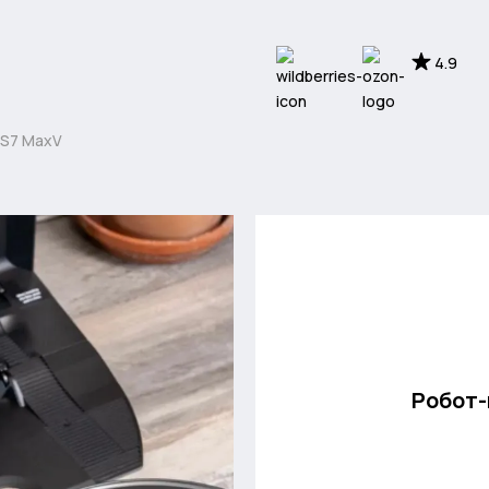
4.9
 S7 MaxV
Робот-