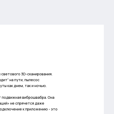
 светового 3D-сканирования.
дит” на пути, пылесос
ты как днем, так и ночью.
ет подвижная виброшвабра. Она
раций» не спрячется даже
подключение к приложению - это