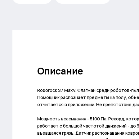
Описание
Roborock S7 MaxV. Флагман среди роботов-пы
Помощник распознает предметы на полу, объезж
отчитается в приложении. Не препятствие даж
Мощность всасывания - 5100 Па. Рекорд, кото
работает с большой частотой движений​ - до 3
въевшаяся грязь. Датчик распознавания ковро