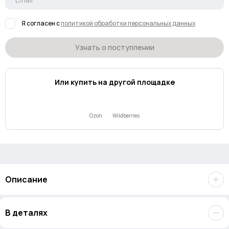
Я согласен с
политикой обработки персональных данных
Узнать о поступлении
Или купить на другой площадке
Ozon
Wildberries
Описание
Высокопроизводительная карта памяти
Lexar Professional
В деталях
SDHS 64GB 800x PRO
. Она предназначена для камер,