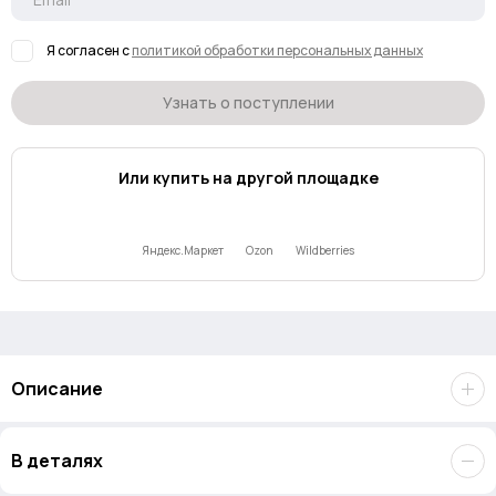
Я согласен с
политикой обработки персональных данных
Узнать о поступлении
Или купить на другой площадке
Яндекс.Маркет
Ozon
Wildberries
Описание
Флэш-накопитель
Lexar JumpDrive M400 64GB
. Он ускоряет
В деталях
перемещение ваших файлов благодаря быстрому USB 3.0.