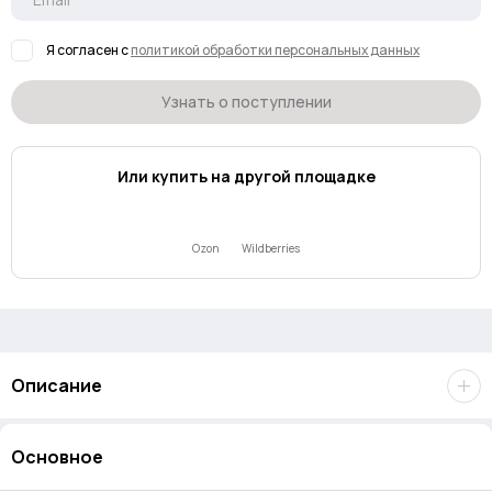
Я согласен с
политикой обработки персональных данных
Узнать о поступлении
Или купить на другой площадке
Ozon
Wildberries
Описание
Держатель на присоске 70mai для моделей m300/ m310/
Основное
d06/ m200. Крепление на резинке гарантирует плотную